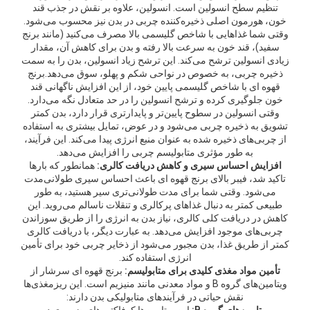
تنظیم سطح انسولین است. انسولین، علاوه بر نقش در جذب قند
خون، هورمون اصلی ذخیره‌کننده چربی در بدن نیز محسوب می‌شود.
وقتی شما غذاهایی با شاخص گلیسمی بالا مصرف می‌کنید (مانند برنج
سفید)، قند خون به سرعت بالا رفته و بدن برای کاهش آن، مقدار
زیادی انسولین ترشح می‌کند. این ترشح زیاد انسولین، بدن را به سمت
ذخیره چربی، به خصوص در نواحی شکم و پهلو، سوق می‌دهد.برنج
قهوه ای با شاخص گلیسمی پایین خود، از این افزایش ناگهانی قند
خون جلوگیری کرده و ترشح انسولین را در حد متعادل نگه می‌دارد.
وقتی انسولین در سطوح پایین‌تر و پایدارتری قرار دارد، بدن کمتر
تشویق به ذخیره چربی می‌شود و در عوض، تمایل بیشتری به استفاده
از چربی‌های ذخیره شده به عنوان منبع انرژی پیدا می‌کند. این فرآیند،
به طور مؤثری متابولیسم چربی را افزایش می‌دهد.
افزایش احساس سیری و کاهش دریافت کالری:
همانطور که بارها
تاکید شد، فیبر بالای برنج قهوه ای باعث احساس سیری طولانی‌مدت
می‌شود. وقتی شما برای مدت طولانی‌تری سیر هستید، به طور
طبیعی کمتر به دنبال غذاهای پرکالری و تنقلات ناسالم می‌روید. این
کاهش در دریافت کلی کالری، نیاز بدن به انرژی را از طریق سوزاندن
چربی‌های موجود افزایش می‌دهد. به عبارت دیگر، با دریافت کالری
کمتر از طریق غذا، بدن مجبور می‌شود از ذخایر چربی خود برای تأمین
انرژی استفاده کند.
تأمین مواد مغذی کلیدی برای متابولیسم:
برنج قهوه ای سرشار از
ویتامین‌های گروه B و مواد معدنی مانند منیزیم است. این ریزمغذی‌ها
نقش حیاتی در فرآیندهای متابولیکی بدن دارند: