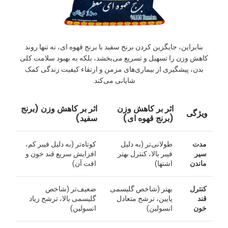
بنابراین، جایگزین کردن برنج سفید با برنج قهوه ای، نه تنها روند
کاهش وزن را تسهیل و تسریع می‌بخشد، بلکه به بهبود سلامت کلی
بدن، پیشگیری از بیماری‌های مزمن و ارتقاء کیفیت زندگی کمک
شایانی می‌کند.
اثر بر کاهش وزن
اثر بر کاهش وزن (برنج
ویژگی
(برنج قهوه ای)
سفید)
مدت
طولانی‌تر (به دلیل
کوتاه‌تر (به دلیل فیبر کم،
سیر
فیبر بالا، کنترل بهتر
افزایش سریع قند خون و
ماندن
اشتها)
افت آن)
کنترل
بهتر (شاخص گلیسمی
ضعیف‌تر (شاخص
قند
پایین، ترشح متعادل
گلیسمی بالا، ترشح زیاد
خون
انسولین)
انسولین)