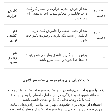
بعد از جوش آمدن، حرارت را بسیار کم کنید،
۳۰ تا ۴۵
کاهش
درب قابلمه را محکم ببندید، اجازه دهید آرام
دقیقه
حرارت
دم بکشد.
بعد از پخت، شعله را خاموش کنید، درب
دم
۱۰ تا ۱۵
قابلمه را بسته نگه دارید تا رطوبت یکنواخت
کشیدن
دقیقه
شود.
نهایی
قبل
بعدی
هم
برنج را با چنگال یا قاشق به‌آرامی هم بزنید تا
—
زدن و
دانه‌ها جدا شوند و آماده سرو باشد.
سرو
نکات تکمیلی برای برنج قهوه ای مخصوص لاغری:
پخت با سبزیجات:
می‌توانید در حین پخت، سبزیجات بخارپز یا تازه خرد
شده مانند هویج، نخود فرنگی، ذرت یا فلفل دلمه‌ای را به برنج اضافه
کنید تا یک وعده غذایی کامل و مغذی داشته باشید.
استفاده از ادویه:
برای طعم‌دهی بهتر، می‌توانید از ادویه‌هایی مانند
زردچوبه، دارچین، فلفل سیاه یا سبزیجات خشک معطر (مانند پونه