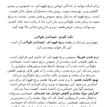
برای اینکه بتوانید از حداکثر خواص برنج قهوه ای، به خصوص در مسیر
کاهش وزن، بهره‌مند شوید، روش پخت صحیح آن بسیار حائز اهمیت
است. برنج قهوه ای به دلیل وجود سبوس و فیبر بیشتر، نسبت به برنج
سفید به زمان پخت طولانی‌تری نیاز دارد. اما با رعایت چند نکته کلیدی،
می‌توانید برنجی خوش‌طعم، نرم و با ارزش غذایی بالا تهیه کنید.
نکته کلیدی: خیساندن طولانی
مهم‌ترین مرحله در
پخت برنج قهوه ای
،
خیساندن طولانی
آن است.
این کار فواید متعددی دارد:
نرم شدن فیبرها:
سبوس برنج قهوه ای، که حاوی فیبر فراوان است،
به طور طبیعی کمی سفت‌تر از سبوس برنج سفید است. خیساندن
طولانی باعث جذب آب توسط دانه‌ها شده و فیبرهای سلولزی را
نرم‌تر می‌کند. این نرم شدن، زمان پخت را به طور قابل توجهی کاهش
می‌دهد و از سفت و جویدنی باقی ماندن برنج جلوگیری می‌کند.
بهبود قابلیت هضم:
با نرم شدن فیبرها، هضم برنج قهوه ای برای بدن
آسان‌تر می‌شود. این موضوع به ویژه برای افرادی که ممکن است
سیستم گوارش حساس‌تری داشته باشند، اهمیت پیدا می‌کند.
افزایش مواد مغذی و کاهش عوامل ضد تغذیه‌ای:
خیساندن می‌تواند
به فعال شدن آنزیم‌هایی کمک کند که مواد مغذی را در دسترس‌تر
قرار می‌دهند. همچنین، برخی تحقیقات نشان داده‌اند که خیساندن
می‌تواند غلظت برخی عوامل ضد تغذیه‌ای (مانند فیتات‌ها) را کاهش