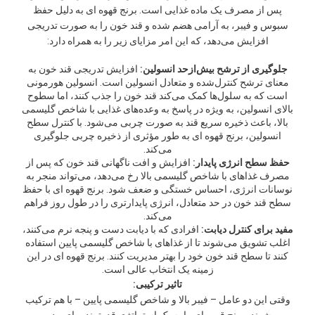
پس از مصرف یک ماده غذایی است. برنج قهوه ای به دلیل حفظ
سبوس و فیبر، به آرامی هضم شده و قند خون را به صورت تدریجی
افزایش می‌دهد، که این امر مزایای زیر را به همراه دارد:
جلوگیری از ترشح بیش‌ازحد انسولین:
افزایش تدریجی قند خون به
معنای ترشح کنترل‌شده و متعادل انسولین است. انسولین هورمونی
است که به سلول‌ها کمک می‌کند قند خون را جذب کنند، اما سطوح
بالای انسولین، به ویژه در پاسخ به وعده‌های غذایی با شاخص گلیسمی
بالا، باعث ذخیره سریع قند به صورت چربی می‌شود. با کنترل سطح
انسولین، برنج قهوه ای به طور مؤثری از ذخیره چربی جلوگیری
می‌کند.
حفظ سطح انرژی پایدار:
افزایش و افت ناگهانی قند خون که پس از
مصرف غذاهای با شاخص گلیسمی بالا رخ می‌دهد، می‌تواند منجر به
نوسانات انرژی، احساس خستگی و ضعف شود. برنج قهوه ای با حفظ
سطح قند خون در حد متعادل، انرژی پایدارتری را در طول روز فراهم
می‌کند.
مفید برای کنترل دیابت:
افرادی که با دیابت دست و پنجه نرم می‌کنند،
اغلب تشویق می‌شوند تا از غذاهای با شاخص گلیسمی پایین استفاده
کنند تا سطح قند خون خود را بهتر مدیریت کنند. برنج قهوه ای در این
زمینه یک انتخاب عالی است.
تاثیر ترکیبی:
وقتی این دو عامل – فیبر بالا و شاخص گلیسمی پایین – با هم ترکیب