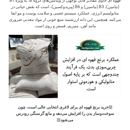
قهوه ای حاوی مقادیر قابل توجهی از ویتامین‌های گروه B، به ویژه B1
(تیامین)، B3 (نیاسین) و B6 (پیریدوکسین)، است که نقش حیاتی در
متابولیسم انرژی، عملکرد سیستم عصبی و سلامت پوست و مو ایفا
می‌کنند. همچنین، این دانه ارزشمند منبع خوبی از مواد معدنی ضروری
مانند آهن، منیزیم، فسفر و روی است.
||||
خرید برنج قهوه ای
برای لاغری انتخابی عالی است، چون
سوخت‌وساز بدن را افزایش می‌دهد و مانع گرسنگی زودرس
می‌شود||||