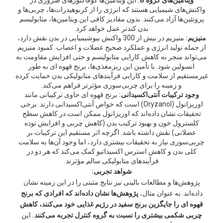
ویتامین‌های گروه B:
این ویتامین‌ها کوفاکتورهای ضروری در
واکنش‌های شیمیایی هستند که انرژی را از کربوهیدرات‌ها، چربی‌ها و
پروتئین‌ها آزاد می‌کنند. بدون مقادیر کافی این ویتامین‌ها، متابولیسم
بدن کندتر عمل خواهد کرد.
منیزیم:
منیزیم در بیش از 300 واکنش بیوشیمیایی در بدن نقش دارد،
از جمله تولید انرژی و عملکرد صحیح عضلات و اعصاب. کمبود منیزیم
می‌تواند منجر به کاهش کارایی متابولیسم و حتی افزایش مقاومت به
انسولین شود. با تأمین این ریزمغذی‌ها، برنج قهوه ای به طور
غیرمستقیم از سلامت و کارایی فرآیندهای متابولیکی بدن حمایت کرده
و زمینه را برای چربی‌سوزی مؤثرتر فراهم می‌کند.
وجود ترکیبات آنتی‌اکسیدانی:
برنج قهوه ای حاوی ترکیباتی مانند
اوریزانول (Oryzanol) است که خواص آنتی‌اکسیدانی دارند. برخی
تحقیقات نشان داده‌اند که اوریزانول ممکن است در کاهش سطح
کلسترول خون و بهبود ترکیب بدن (کاهش چربی و افزایش توده
عضلانی) نقش داشته باشد. اگرچه اثر مستقیم این ترکیبات بر
چربی‌سوزی نیاز به تحقیقات بیشتری دارد، اما وجود آن‌ها به سلامت
کلی بدن و کاهش استرس اکسیداتیو کمک می‌کند که هر دو در
فرآیندهای متابولیکی سالم مؤثرند.
شواهد تجربی:
پژوهش‌ها و مطالعات بالینی نیز نتایج مثبتی را در این زمینه نشان
داده‌اند. به عنوان مثال،
پژوهش‌ها نشان داده‌اند که افرادی که برنج
قهوه ای را جایگزین برنج سفید در رژیم غذایی خود می‌کنند، کاهش
چربی شکمی بیشتری را نسبت به گروه کنترل تجربه می‌کنند.
این