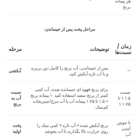
هر پیمانه
برنج
مراحل پخت پس از خیساندن:
زمان /
توضیحات
مرحله
نسبت‌ها
پس از خیساندن، آب برنج را کامل دور بریزید
—
آبکشی
و با آب تازه آبکش کنید.
برای برنج قهوه ای خیسانده شده، آب کمی
نسبت
نسبت
کمتر از برنج سفید استفاده کنید. ۱ پیمانه برنج
۱:۱.۵ تا
آب به
= ۱.۵ تا ۱.۷۵ پیمانه آب یا آب مرغ/سبزیجات
۱:۱.۷۵
برنج
کم‌نمک.
تا جوش
برنج آبکش شده + آب تازه + کمی نمک را
پخت
قبل
بعدی
آمدن
روی حرارت بالا بگذارید تا آب بجوشد.
اولیه
آب