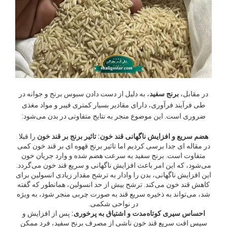
در مقابل،
برنج سفید
، به دلیل از دست دادن
سبوس برنج
و جوانه در
طی فرآیند فرآوری، دارای مقادیر بسیار کمتری فیبر و مواد مغذی
ضروری است. این موضوع منجر به نتایج متفاوتی در بدن می‌شود:
هضم سریع و افزایش ناگهانی قند خون:
تاثیر برنج بر قند خون
را قبلا
در مقاله ای جدا برسی کردیم اما تاثیر برنج قهوه ای بر قند خون کمی
متفاوت است. برنج سفید به سرعت هضم شده و وارد جریان خون
می‌شود، که این امر باعث افزایش ناگهانی و سریع قند خون می‌گردد.
این افزایش ناگهانی، بدن را وادار به ترشح مقدار زیادی انسولین برای
کاهش قند خون می‌کند. ترشح بیش از حد انسولین، همانطور که گفته
شد، می‌تواند به ذخیره سریع قند به صورت چربی منجر شود، به ویژه
در نواحی شکمی.
احساس سیری کوتاه‌مدت و اشتیاق به پرخوری:
پس از افزایش و
سپس افت سریع قند خون ناشی از مصرف برنج سفید، فرد ممکن