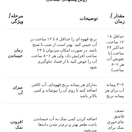
مقدار /
مرحله/
توضیحات
زمان
ویژگی
حداقل ۸–
برنج قهوه ای را حداقل ۸ تا ۱۲ ساعت در
۱۲ ساعت،
آب خیس کنید. بهتر است از شب تا صبح
حداکثر ۲۴
باشد. در صورت امکان می‌توان تا ۲۴
زمان
ساعت (با
ساعت افزایش داد، ولی هر ۶–۸ ساعت
خیساندن
تعویض آب
آب را عوض کنید تا از فساد جلوگیری
هر ۶–۸
شود.
ساعت)
۲–۳ پیمانه
به‌ازای هر پیمانه برنج قهوه‌ای، آب کافی
میزان
آب برای هر
اضافه کنید تا روی آن را بپوشاند و کمی
آب
پیمانه برنج
بالاتر باشد.
نصف
قاشق
اضافه کردن کمی نمک به آب خیساندن
چای‌خوری
افزودن
باعث طعم بهتر و نرم‌تر شدن دانه‌ها
نمک برای
نمک
می‌شود.