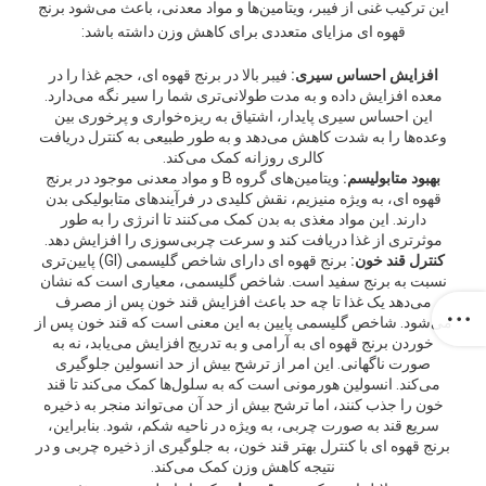
این ترکیب غنی از فیبر، ویتامین‌ها و مواد معدنی، باعث می‌شود برنج
قهوه ای مزایای متعددی برای کاهش وزن داشته باشد:
افزایش احساس سیری:
فیبر بالا در برنج قهوه ای، حجم غذا را در
معده افزایش داده و به مدت طولانی‌تری شما را سیر نگه می‌دارد.
این احساس سیری پایدار، اشتیاق به ریزه‌خواری و پرخوری بین
وعده‌ها را به شدت کاهش می‌دهد و به طور طبیعی به کنترل دریافت
کالری روزانه کمک می‌کند.
بهبود متابولیسم:
ویتامین‌های گروه B و مواد معدنی موجود در برنج
قهوه ای، به ویژه منیزیم، نقش کلیدی در فرآیندهای متابولیکی بدن
دارند. این مواد مغذی به بدن کمک می‌کنند تا انرژی را به طور
موثرتری از غذا دریافت کند و سرعت چربی‌سوزی را افزایش دهد.
کنترل قند خون:
برنج قهوه ای دارای شاخص گلیسمی (GI) پایین‌تری
نسبت به برنج سفید است. شاخص گلیسمی، معیاری است که نشان
می‌دهد یک غذا تا چه حد باعث افزایش قند خون پس از مصرف
می‌شود. شاخص گلیسمی پایین به این معنی است که قند خون پس از
خوردن برنج قهوه ای به آرامی و به تدریج افزایش می‌یابد، نه به
صورت ناگهانی. این امر از ترشح بیش از حد انسولین جلوگیری
می‌کند. انسولین هورمونی است که به سلول‌ها کمک می‌کند تا قند
خون را جذب کنند، اما ترشح بیش از حد آن می‌تواند منجر به ذخیره
سریع قند به صورت چربی، به ویژه در ناحیه شکم، شود. بنابراین،
برنج قهوه ای با کنترل بهتر قند خون، به جلوگیری از ذخیره چربی و در
نتیجه کاهش وزن کمک می‌کند.