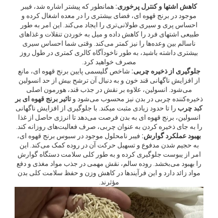
کاهش اشتها و کنترل پرخوری:
همانطور که پیشتر اشاره شد، فیبر
موجود در برنج قهوه ای، فضای بیشتری را در معده اشغال کرده و
احساس پری و سیری طولانی‌تری را ایجاد می‌کند. این امر به طور
طبیعی اشتهای فرد را کاهش داده و میل به خوردن تنقلات و غذاهای
ناسالم بین وعده‌ها را نیز کمتر می‌کند. وقتی شما احساس سیری
بیشتری داشته باشید، به طور ناخودآگاه کالری کمتری در طول روز
مصرف خواهید کرد.
جلوگیری از ذخیره چربی:
شاخص گلیسمی پایین برنج قهوه ای، مانع
از افزایش ناگهانی قند خون و به دنبال آن ترشح بیش از حد انسولین
می‌شود. انسولین، علاوه بر نقش در جذب قند، هورمون اصلی
ذخیره‌کننده چربی در بدن نیز محسوب می‌شود و
تاثیر برنج قهوه ای بر
کبد چرب
را تا حدود زیادی مثبت میکند. با جلوگیری از افزایش ناگهانی
انسولین، برنج قهوه ای به بدن فرصت می‌دهد تا انرژی حاصل از غذا
را به جای ذخیره کردن به عنوان چربی، صرف فعالیت‌های روزانه کند.
بهبود عملکرد گوارش:
فیبر نامحلول موجود در سبوس برنج قهوه ای،
به حجیم شدن مدفوع و تسهیل حرکت آن در روده کمک می‌کند. این
امر از یبوست جلوگیری کرده و به طور کلی سلامت دستگاه گوارش
را بهبود می‌بخشد. روده سالم، نقش مهمی در جذب مواد مغذی و دفع
مواد زائد دارد و این فرآیندها در کاهش وزن و حفظ سلامت کلی بدن
مؤثرند.