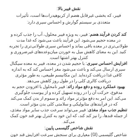
نقش فیبر بالا:
فیبر، که بخشی غیرقابل هضم از کربوهیدرات‌ها است، تأثیرات
متعددی بر سیستم گوارش و احساس سیری دارد:
کند کردن فرآیند هضم:
فیبر، به ویژه فیبر محلول، آب را جذب کرده و
در معده حجیم می‌شود. این فرآیند باعث می‌شود که غذا مدت
طولانی‌تری در معده باقی بماند و احساس سیری طولانی‌تری را تجربه
کنید. این به معنای کاهش میل به خوردن میان‌وعده‌های غیرضروری و
کنترل بهتر اشتها است.
افزایش احساس سیری:
با حجیم شدن در معده، فیبر به معده سیگنال
سیری ارسال می‌کند و باعث می‌شود مغز احساس کند که به اندازه
کافی غذا دریافت کرده‌اید. این مکانیسم طبیعی، به طور مؤثری
دریافت کالری کلی را در طول روز کاهش می‌دهد.
بهبود عملکرد روده و دفع مواد زائد:
فیبر نامحلول با افزودن حجم به
مدفوع، حرکت آن را در روده تسهیل کرده و از یبوست جلوگیری
می‌کند. این امر به دفع مؤثرتر مواد زائد و سموم از بدن کمک می‌کند
که در فرآیندهای متابولیکی و سلامتی کلی بدن مؤثر است.
تنظیم جذب مواد مغذی:
فیبر می‌تواند سرعت جذب سایر مواد مغذی،
از جمله قندها، را نیز کند کند، که این خود به کنترل بهتر قند خون کمک
می‌کند.
نقش شاخص گلیسمی پایین:
شاخص گلیسمی (GI) معیاری برای سنجش سرعت افزایش قند خون