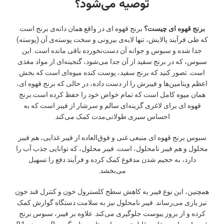
توصیه می‌شود؟
برنج قهوه ای چیست؟
برنج قهوه ای در واقع همان دانه‌ی برنج است
که طی فرآیند پالایش، تنها لایه‌ی بیرونی و سخت پوسته‌ی آن (پوسته)
جدا شده و سبوس و جوانه آن دست‌نخورده باقی مانده است. این
سبوس، که در برنج سفید از آن جدا می‌شود، گنجینه‌ای از مواد مغذی
است. تصور کنید که برنج سفید، پوست کنده میوه‌ای است که بخش
اعظم ویتامین‌ها و فیبرش را از دست داده، در حالی که برنج قهوه ای،
همان میوه کامل است که تمام خواص خود را حفظ کرده است.برنج
قهوه ای برای لاغری گزینه‌ای سالم و سرشار از فیبر است که به
احساس سیری طولانی‌مدت کمک می‌کند.
سبوس برنج قهوه ای منبعی غنی و فوق‌العاده از فیبر غذایی، هم فیبر
محلول و هم فیبر نامحلول، است. فیبر محلول، که توانایی جذب آب را
دارد، به حجیم شدن مدفوع کمک کرده و فرآیند دفع را تسهیل
می‌بخشد.
همچنین، این نوع فیبر به کاهش سطح کلسترول خون و کنترل قند خون
نیز یاری می‌رساند. فیبر نامحلول نیز به سلامت دستگاه گوارش کمک
کرده و از بروز یبوست جلوگیری می‌کند. علاوه بر فیبر، سبوس برنج