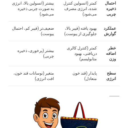
احتمال
کمتر (انسولین کنترل
بیشتر (انسولین بالا، انرژی
ذخیره
شده، انرژی مصرف
به صورت چربی ذخیره
چربی
می‌شود)
می‌شود)
عملکرد
بهبود یافته (فیبر بالا،
ضعیف‌تر (فیبر کم، احتمال
گوارش
جلوگیری از یبوست)
یبوست)
خطر
کمتر (کنترل کالری
بیشتر (پرخوری، ذخیره
اضافه
دریافتی، بهبود
چربی)
وزن
متابولیسم)
سطح
پایدار (قند خون
متغیر (نوسانات قند خون،
انرژی
متعادل)
افت انرژی)