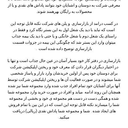
معرفی شرکت به دوستان و اشنایان خود بتوانند پاداش های نقدی و یا از
محصولات به رایگان بهرهمند شوند.
در کسب درامد از بازارسازی و پلن های شرکت نکته قابل توجه این
است که نباید با دید یک شغل اول به این بستر نگاه کرد و فقط در
راستای یک شغل دوم یا شغل خانگی و یا حتی با دید یک بیمه جذاب
میتوان وارد این بستر شد که چگونگی این بیمه در جزوات قسمت
بازارسازی توضیح داده شده است .
بازارسازی در دفتر کار خود بسیار آسان در عین حال جذاب است و تنها با
در اختیار دیگران قرار دادن کد معرف خود و ریختن اپلیکیشن شرکت
برای دوستان خود پس از اولین خریدشان وارد بازار و پاساژ شخصی
شما میشوند و در صورت فعالیت آن ها و ریختن اپلیکیشن شرکت توسط
آنها برای آشنایان خود تمام افراد جذب شده وارد مجموعه شما نیز شده
همچنان این روند ادامه میابد و افراد در صورت خرید وارد مجموعه شما
شده و همگی دست در دست هم مجموعه ی خود و بخشی از مجموعه
شما را میسازند نکته قابل توجه این است که در این بین با تمام فروش
های ایجاد شده . شما و مجموعه شما پاداش نقدی (ریالی) دریافت
میکنید.